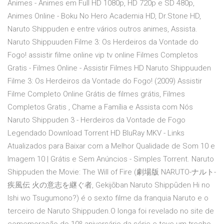
Animes - Animes em Full HD 1080p, HD 720p e SD 480p,
Animes Online - Boku No Hero Academia HD, Dr.Stone HD,
Naruto Shippuden e entre vários outros animes, Assista.
Naruto Shippuuden Filme 3: Os Herdeiros da Vontade do
Fogo! assistir filme online vip tv online Filmes Completos
Gratis - Filmes Online - Assistir Filmes HD Naruto Shippuuden
Filme 3: Os Herdeiros da Vontade do Fogo! (2009) Assistir
Filme Completo Online Grátis de filmes grátis, Filmes
Completos Gratis , Chame a Família e Assista com Nós
Naruto Shippuden 3 - Herdeiros da Vontade de Fogo
Legendado Download Torrent HD BluRay MKV - Links
Atualizados para Baixar com a Melhor Qualidade de Som 10 e
Imagem 10 | Grátis e Sem Anúncios - Simples Torrent. Naruto
Shippuden the Movie: The Will of Fire (劇場版 NARUTO-ナルト-
疾風伝 火の意志を継ぐ者, Gekijōban Naruto Shippūden Hi no
Ishi wo Tsugumono?) é o sexto filme da franquia Naruto e o
terceiro de Naruto Shippuden.O longa foi revelado no site de