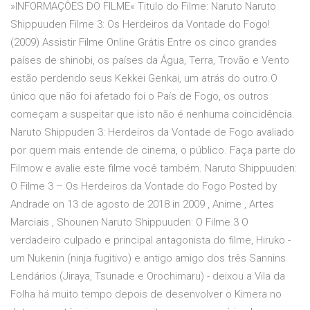
»INFORMAÇÕES DO FILME« Titulo do Filme: Naruto Naruto
Shippuuden Filme 3: Os Herdeiros da Vontade do Fogo!
(2009) Assistir Filme Online Grátis Entre os cinco grandes
países de shinobi, os países da Água, Terra, Trovão e Vento
estão perdendo seus Kekkei Genkai, um atrás do outro.O
único que não foi afetado foi o País de Fogo, os outros
começam a suspeitar que isto não é nenhuma coincidência.
Naruto Shippuden 3: Herdeiros da Vontade de Fogo avaliado
por quem mais entende de cinema, o público. Faça parte do
Filmow e avalie este filme você também. Naruto Shippuuden:
O Filme 3 – Os Herdeiros da Vontade do Fogo Posted by
Andrade on 13 de agosto de 2018 in 2009 , Anime , Artes
Marciais , Shounen Naruto Shippuuden: O Filme 3 O
verdadeiro culpado e principal antagonista do filme, Hiruko -
um Nukenin (ninja fugitivo) e antigo amigo dos três Sannins
Lendários (Jiraya, Tsunade e Orochimaru) - deixou a Vila da
Folha há muito tempo depois de desenvolver o Kimera no