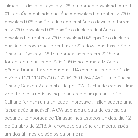
Filmes · … dinastia - dynasty - 2ª temporada download torrent.
01º episÓdio dublado dual Áudio download torrent mkv 720p
download 02º episÓdio dublado dual Áudio download torrent
mkv 720p download 03º episÓdio dublado dual Áudio
download torrent mkv 720p download 04º episÓdio dublado
dual Áudio download torrent mkv 720p download Baixar Série
Dinastia - Dynasty - 2ª Temporada lançado em 2018 por
torrent com qualidade 720p 1080p no formato MKV do
gênero Drama. País de origem: EUA com qualidade de áudio
e vídeo 10/10 1280x720 / 1920x1080 h264 / AVC Titulo Original
Dinasty Season 2 e distribuido por CW. Rainha de copas. Uma
vidente revela notícias inquietantes em um jantar. Jeff e
Culhane formam uma amizade improvável. Fallon sugere uma
“separação amigável”. A CW agendou a data de estreia da
segunda temporada de 'Dinastia' nos Estados Unidos: dia 12
de Outubro de 2018. A renovação da série era incerta após
um dos últimos episódios da primeira