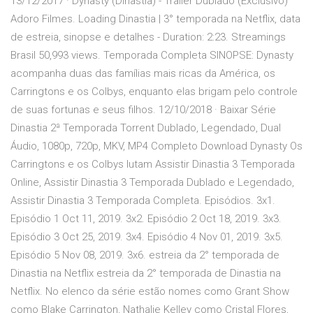
13/12/2017 · Dynasty (Dinastia) - Trailer Dublado (Exclusivo)
Adoro Filmes. Loading Dinastia | 3° temporada na Netflix, data
de estreia, sinopse e detalhes - Duration: 2:23. Streamings
Brasil 50,993 views. Temporada Completa SINOPSE: Dynasty
acompanha duas das famílias mais ricas da América, os
Carringtons e os Colbys, enquanto elas brigam pelo controle
de suas fortunas e seus filhos. 12/10/2018 · Baixar Série
Dinastia 2ª Temporada Torrent Dublado, Legendado, Dual
Áudio, 1080p, 720p, MKV, MP4 Completo Download Dynasty Os
Carringtons e os Colbys lutam Assistir Dinastia 3 Temporada
Online, Assistir Dinastia 3 Temporada Dublado e Legendado,
Assistir Dinastia 3 Temporada Completa. Episódios. 3x1.
Episódio 1 Oct 11, 2019. 3x2. Episódio 2 Oct 18, 2019. 3x3.
Episódio 3 Oct 25, 2019. 3x4. Episódio 4 Nov 01, 2019. 3x5.
Episódio 5 Nov 08, 2019. 3x6. estreia da 2° temporada de
Dinastia na Netflix estreia da 2° temporada de Dinastia na
Netflix. No elenco da série estão nomes como Grant Show
como Blake Carrington, Nathalie Kelley como Cristal Flores,