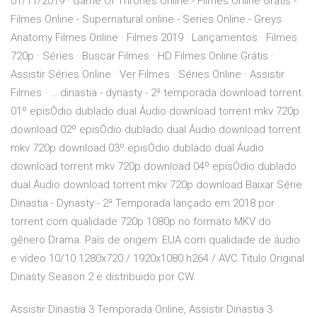
01/11/2019 · Game Of Thrones Online - Filmes Online Gratis -
Filmes Online - Supernatural online - Series Online - Greys
Anatomy Filmes Online · Filmes 2019 · Lançamentos · Filmes
720p · Séries · Buscar Filmes · HD Filmes Online Grátis ·
Assistir Séries Online · Ver Filmes · Séries Online · Assistir
Filmes · … dinastia - dynasty - 2ª temporada download torrent.
01º episÓdio dublado dual Áudio download torrent mkv 720p
download 02º episÓdio dublado dual Áudio download torrent
mkv 720p download 03º episÓdio dublado dual Áudio
download torrent mkv 720p download 04º episÓdio dublado
dual Áudio download torrent mkv 720p download Baixar Série
Dinastia - Dynasty - 2ª Temporada lançado em 2018 por
torrent com qualidade 720p 1080p no formato MKV do
gênero Drama. País de origem: EUA com qualidade de áudio
e vídeo 10/10 1280x720 / 1920x1080 h264 / AVC Titulo Original
Dinasty Season 2 e distribuido por CW.
Assistir Dinastia 3 Temporada Online, Assistir Dinastia 3